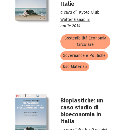
Italie
a cura di
Kyoto Club
,
Walter Ganapini
aprile 2014
Sostenibilità Economia
Circolare
Governance e Politiche
Uso Materiali
Bioplastiche: un
caso studio di
bioeconomia in
Italia
a cura di
Walter Ganapini