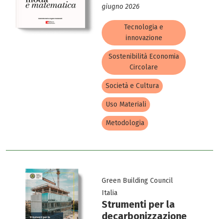
giugno 2026
Tecnologia e
innovazione
Sostenibilità Economia
Circolare
Società e Cultura
Uso Materiali
Metodologia
Green Building Council
Italia
Strumenti per la
decarbonizzazione