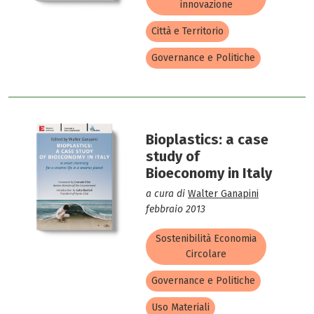
innovazione
Città e Territorio
Governance e Politiche
Bioplastics: a case
study of
Bioeconomy in Italy
a cura di
Walter Ganapini
febbraio 2013
Sostenibilità Economia
Circolare
Governance e Politiche
Uso Materiali