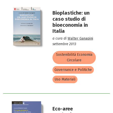
Bioplastiche: un
caso studio di
bioeconomia in
Italia
a cura di
Walter Ganapini
settembre 2013
Sostenibilità Economia
Circolare
Governance e Politiche
Uso Materiali
Eco-aree