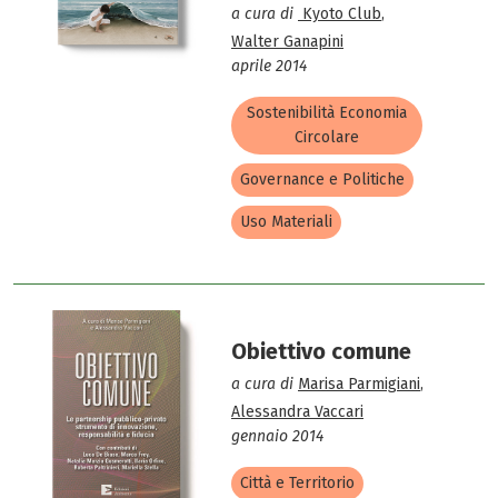
a cura di
Kyoto Club
,
Walter Ganapini
aprile 2014
Sostenibilità Economia
Circolare
Governance e Politiche
Uso Materiali
Obiettivo comune
a cura di
Marisa Parmigiani
,
Alessandra Vaccari
gennaio 2014
Città e Territorio