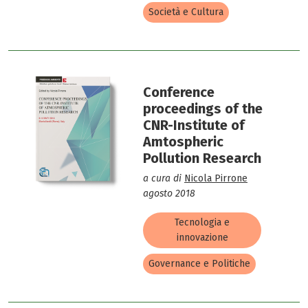
Società e Cultura
Conference
proceedings of the
CNR-Institute of
Amtospheric
Pollution Research
a cura di
Nicola Pirrone
agosto 2018
Tecnologia e
innovazione
Governance e Politiche