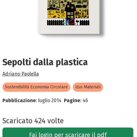
Sepolti dalla plastica
Adriano Paolella
Sostenibilità Economia Circolare
Uso Materiali
Pubblicazione
:
luglio 2014
Pagine
:
46
Scaricato 424 volte
Fai login per scaricare il pdf