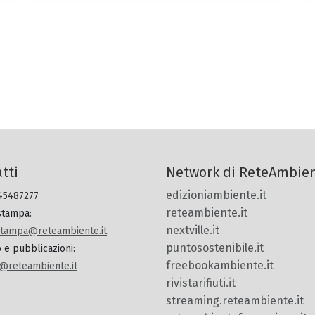
tti
Network di ReteAmbie
edizioniambiente.it
 45487277
reteambiente.it
 stampa
:
nextville.it
.stampa@reteambiente.it
puntosostenibile.it
o e pubblicazioni
:
freebookambiente.it
@reteambiente.it
rivistarifiuti.it
streaming.reteambiente.it