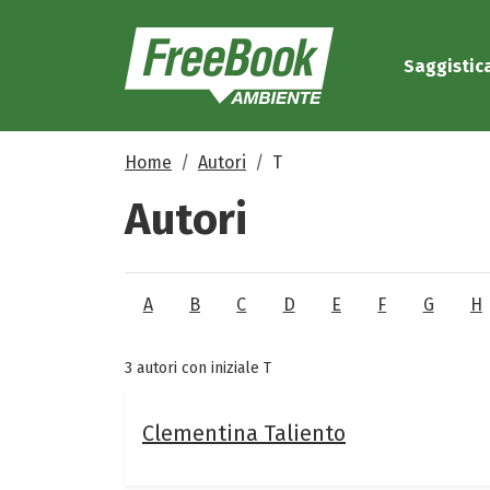
Saggistic
Home
Autori
T
Autori
A
B
C
D
E
F
G
H
3 autori con iniziale T
Clementina Taliento