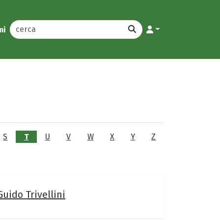
mi
S
T
U
V
W
X
Y
Z
Guido Trivellini