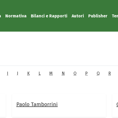
a
Normativa
Bilanci e Rapporti
Autori
Publisher
Te
I
J
K
L
M
N
O
P
Q
R
Paolo Tamborrini