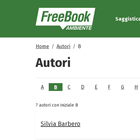
Saggistic
Home
Autori
B
Autori
A
B
C
D
E
F
G
H
7 autori con iniziale B
Silvia Barbero