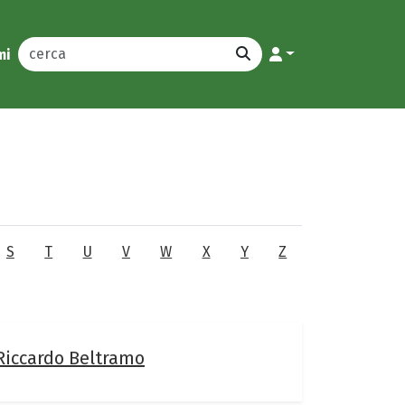
mi
S
T
U
V
W
X
Y
Z
Riccardo Beltramo