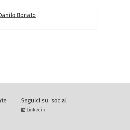
Danilo Bonato
nte
Seguici sui social
Linkedin