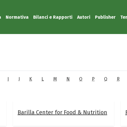
a
Normativa
Bilanci e Rapporti
Autori
Publisher
Te
I
J
K
L
M
N
O
P
Q
R
Barilla Center for Food & Nutrition