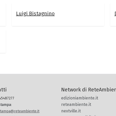
Luigi Bistagnino
tti
Network di ReteAmbie
edizioniambiente.it
 45487277
reteambiente.it
 stampa
:
nextville.it
.stampa@reteambiente.it