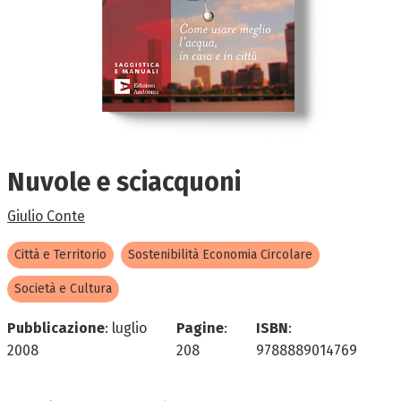
Nuvole e sciacquoni
Giulio Conte
Città e Territorio
Sostenibilità Economia Circolare
Società e Cultura
Pubblicazione
:
luglio
Pagine
:
ISBN
:
2008
208
9788889014769